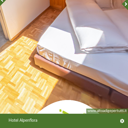
www.altoadigepertutti.it
Hotel Alpenflora