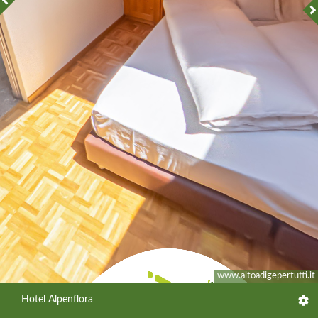
www.altoadigepertutti.it
Hotel Alpenflora