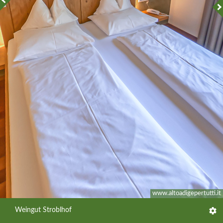
www.altoadigepertutti.it
Weingut Stroblhof