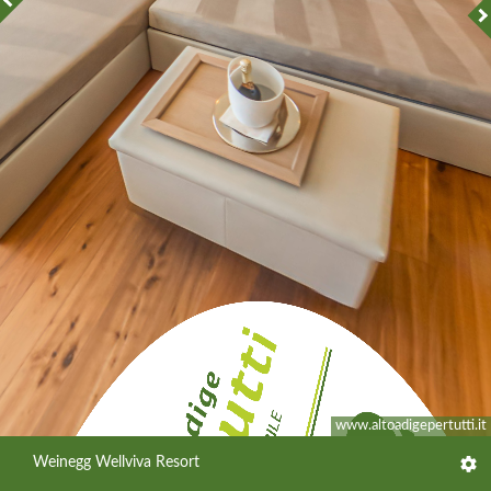
www.altoadigepertutti.it
Weinegg Wellviva Resort