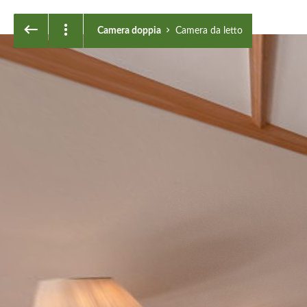
Camera da letto
Camera doppia
Camera da letto
Eingang
Ingresso
Eingang Badezimmer
Ingresso bagno
Badezimmer
Bagno
Schlafzimmer
Camera da letto
Wohnbereich
Soggiorno
Balkon
Balcone