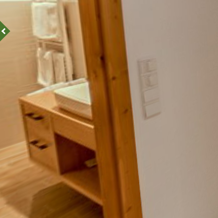
Bagno
Kinderzimmer
Stanza per bambini
Schlafzimmer Nr. 305
Camera da letto n. 305
Balkon
Balcone