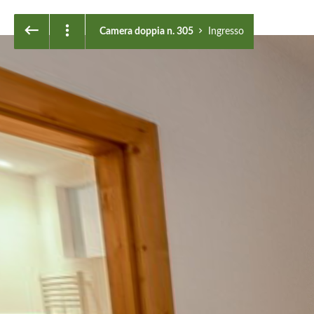
Ingresso
Camera doppia n. 305
Ingresso
Eingang
Ingresso
Badezimmer
Bagno
WC
WC
Kinderzimmer
Stanza per bambini
Schlafzimmer Nr. 106
Camera da letto n. 106
Balkon
Balcone
Eingang
Ingresso
Badezimmer