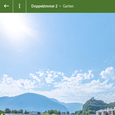
Doppelzimmer 2
Garten
Garten
Eingang
Ingresso
Schlafzimmer
Camera da letto
Badezimmer
Bagno
Garten
Giardino
Eingang
Ingresso
Schlafzimmer
Camera da letto
Badezimmer
Bagno
Garten