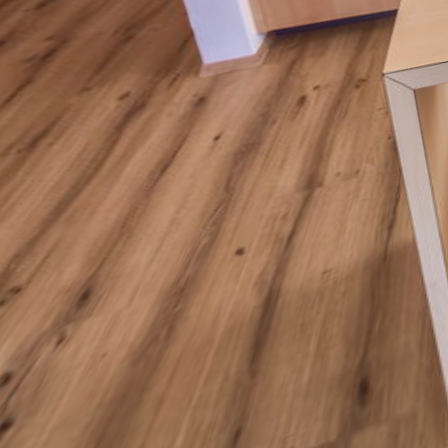
Ferienwohnung "VIER"
Appartamento "VIER"
Schlafzimmer
Camera da letto
Badezimmer
Bagno
Balkon
Balcone
Garten
Giardino
Schwimmbad
Piscina
Panorama
Panorama
Garten
Giardino
Sauna