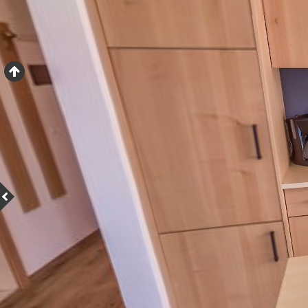
Camera da letto
Badezimmer
Bagno
Terrasse
Terrazza
Terrasse
Terrazza
Ferienwohnung "DREI"
Appartamento "DREI"
Schlafzimmer
Camera da letto
Badezimmer
Bagno
Balkon
Balcone
Eingangsbereich
Ingresso