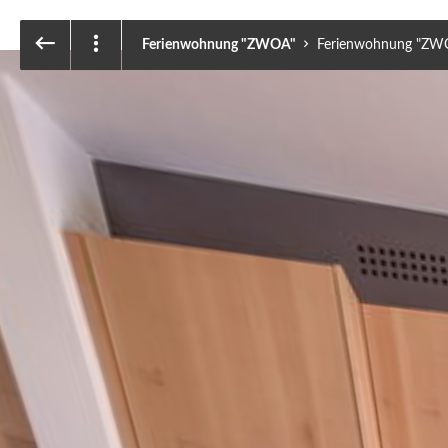
Ferienwohnung "ZWOA"
Ferienwohnung "ZWOA"
Ferienwohnung "ZW
Eingangsbereich
Ingresso
Flur
Corridoio
Ferienwohnung "UANS"
Appartamento "UANS"
Schlafzimmer
Camera da letto
Badezimmer
Bagno
Eingangsbereich
Ingresso
Ferienwohnung "ZWOA"
Appartamento "ZWOA"
Schlafzimmer